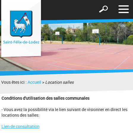
Affic
Afficher
le
le
men
formulaire
de
recherche
Vous êtes ici :
Accueil
>
Location salles
Conditions d'utilisation des salles communales
- Vous avez la possibilité via le lien suivant de visionner en direct les
locations des salles:
Lien de consultation