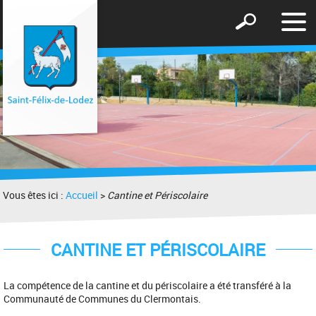
Affic
Afficher
le
le
men
formulaire
de
recherche
Vous êtes ici :
Accueil
>
Cantine et Périscolaire
CANTINE ET PÉRISCOLAIRE
La compétence de la cantine et du périscolaire a été transféré à la
Communauté de Communes du Clermontais.