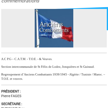
commémorations
A.C P.G – C.A.T.M. - T.O.E. - & Veuves.
Section intercommunale de St Félix de Lodez, Jonquières et St Guiraud.
Regroupement d’Anciens Combattants 1939/1945 - Algérie / Tunisie / Maroc. –
T.O.E. et veuves.
PRÉSIDENT :
Pierre FAGES
SECRÉTAIRE :