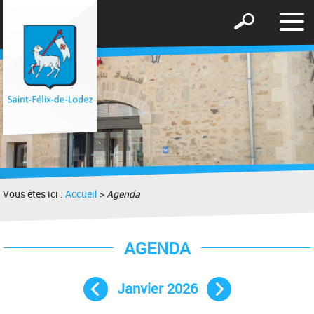
Affic
Afficher
le
le
men
formulaire
de
recherche
Vous êtes ici :
Accueil
>
Agenda
AGENDA
Janvier 2026
Mois précédent
Mois suivant