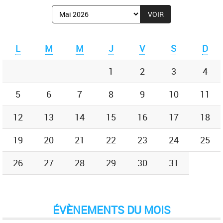
Afficher
le
mois
de
L
M
M
J
V
S
D
:
1
2
3
4
5
6
7
8
9
10
11
12
13
14
15
16
17
18
19
20
21
22
23
24
25
26
27
28
29
30
31
ÉVÈNEMENTS DU MOIS