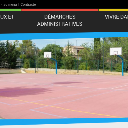
-
au menu
|
Contraste
UX ET
DÉMARCHES
VIVRE D
ADMINISTRATIVES