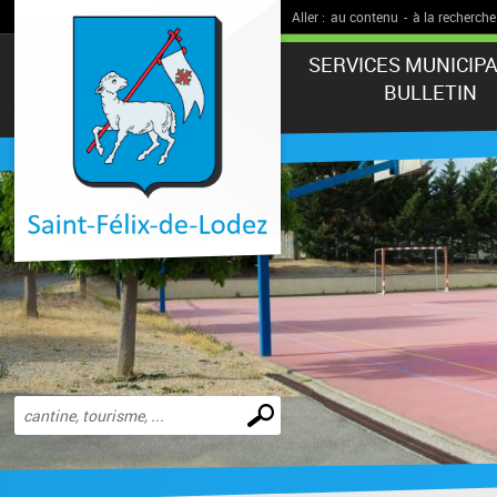
Aller :
au contenu
-
à la recherche
SERVICES MUNICIPA
BULLETIN
Effectuer
une
recherche