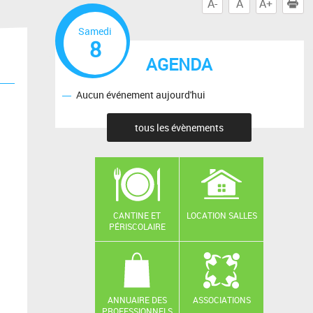
A-
A
A+
I
Samedi
8
AGENDA
Aucun événement aujourd'hui
tous les évènements
CANTINE ET
LOCATION SALLES
PÉRISCOLAIRE
ANNUAIRE DES
ASSOCIATIONS
PROFESSIONNELS