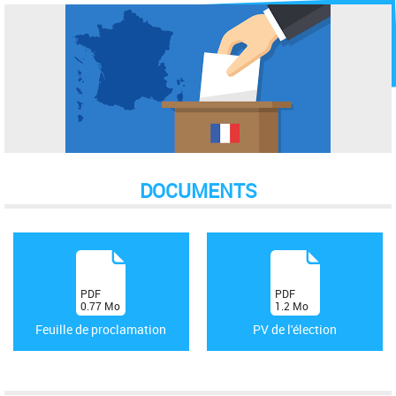
DOCUMENTS
(
(
PDF
PDF
0.77
Mo
1.2
Mo
)
)
Feuille de proclamation
PV de l'élection