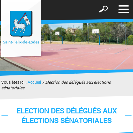
Affic
Afficher
le
le
men
formulaire
de
recherche
Vous êtes ici :
Accueil
>
Election des délégués aux élections
sénatoriales
ELECTION DES DÉLÉGUÉS AUX
ÉLECTIONS SÉNATORIALES